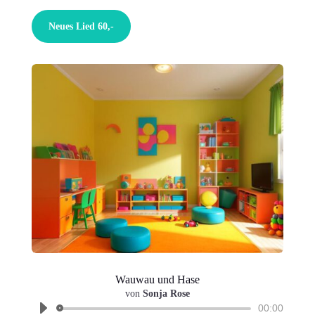
Neues Lied 60,-
Wauwau und Hase
Audio-
von
Sonja Rose
Player
00:00