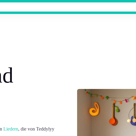
nd
en
Liedern
, die von Teddylyy